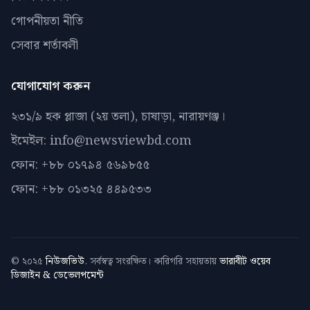
গোপনীয়তা নীতি
সেবার শর্তাবলী
যোগাযোগ করুন
২৩১/৯ হক প্লাজা (২য় তলা), চাষাড়া, নারায়ণঞ্জ।
ইমেইল: info@newsviewbd.com
ফোন: +৮৮ ০১৭৯৪ ৫৬৯৮৫৫
ফোন: +৮৮ ০১৩২৫ ৪৪৯৫৩৩
© ২০২৫
নিউজভিউ
. সর্বস্বত্ব সংরক্ষিত। কারিগরি সহায়তায়
ভারাবীট ওয়েব
ডিজাইন & ডেভেলপমেন্ট