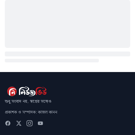
শুধু সংবাদ নয়, স্বপ্নের সঙ্গেও
প্রকাশক ও সম্পাদক: কাজল কানন