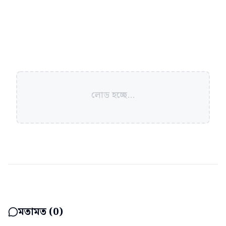
লোড হচ্ছে...
মতামত (
0
)