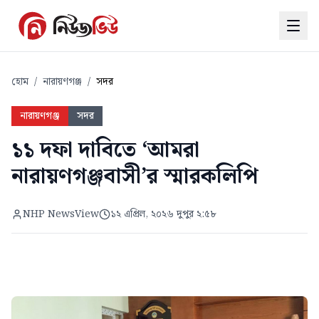
হোম
/
নারায়ণগঞ্জ
/
সদর
নারায়ণগঞ্জ
সদর
১১ দফা দাবিতে ‘আমরা
নারায়ণগঞ্জবাসী’র স্মারকলিপি
NHP NewsView
১২ এপ্রিল, ২০২৬ দুপুর ২:৫৮