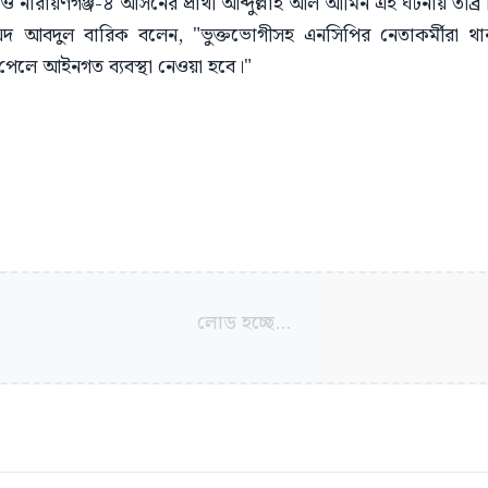
ব ও নারায়ণগঞ্জ-৪ আসনের প্রার্থী আব্দুল্লাহ আল আমিন এই ঘটনায় তীব্র 
মুহাম্মদ আবদুল বারিক বলেন, "ভুক্তভোগীসহ এনসিপির নেতাকর্মীরা
াণ পেলে আইনগত ব্যবস্থা নেওয়া হবে।"
লোড হচ্ছে...