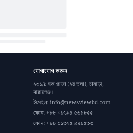
যোগাযোগ করুন
২৩১/৯ হক প্লাজা (২য় তলা), চাষাড়া,
নারায়ণঞ্জ।
ইমেইল: info@newsviewbd.com
ফোন: +৮৮ ০১৭৯৪ ৫৬৯৮৫৫
ফোন: +৮৮ ০১৩২৫ ৪৪৯৫৩৩