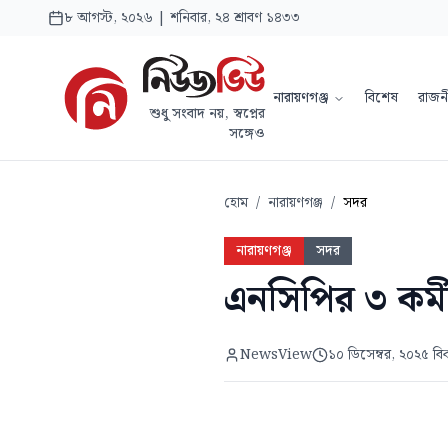
৮ আগস্ট, ২০২৬ | শনিবার, ২৪ শ্রাবণ ১৪৩৩
নারায়ণগঞ্জ
বিশেষ
রাজন
শুধু সংবাদ নয়, স্বপ্নের
সঙ্গেও
হোম
/
নারায়ণগঞ্জ
/
সদর
নারায়ণগঞ্জ
সদর
এনসিপির ৩ কর্
NewsView
১০ ডিসেম্বর, ২০২৫ বি