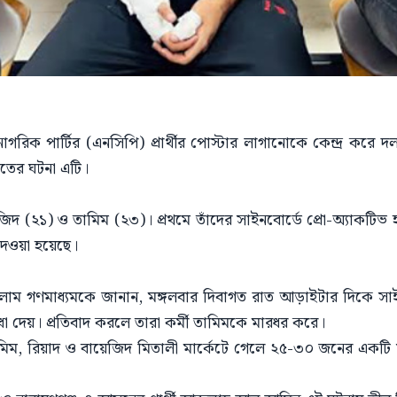
় নাগরিক পার্টির (এনসিপি) প্রার্থীর পোস্টার লাগানোকে কেন্দ্র করে
তের ঘটনা এটি।
জিদ (২১) ও তামিম (২৩)। প্রথমে তাঁদের সাইনবোর্ডে প্রো-অ্যাকটি
দেওয়া হয়েছে।
াম গণমাধ্যমকে জানান, মঙ্গলবার দিবাগত রাত আড়াইটার দিকে সাইন
া দেয়। প্রতিবাদ করলে তারা কর্মী তামিমকে মারধর করে।
মিম, রিয়াদ ও বায়েজিদ মিতালী মার্কেটে গেলে ২৫-৩০ জনের একটি 