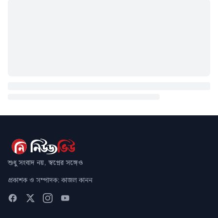
শুধু সংবাদ নয়, স্বপ্নের সঙ্গেও
প্রকাশক ও সম্পাদক: কাজল কানন