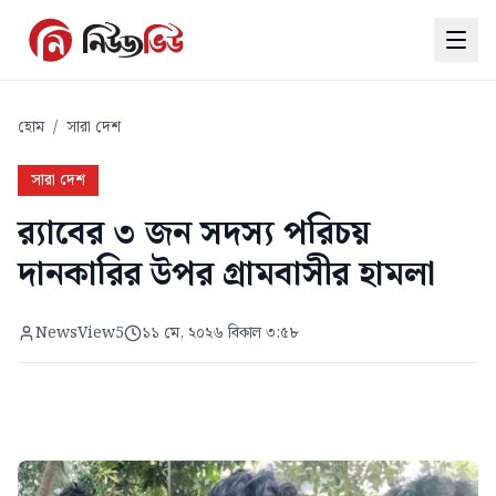
হোম
/
সারা দেশ
সারা দেশ
র‌্যাবের ৩ জন সদস্য পরিচয়
দানকারির উপর গ্রামবাসীর হামলা
NewsView5
১১ মে, ২০২৬ বিকাল ৩:৫৮