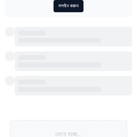
লগইন করুন
লোড হচ্ছে...