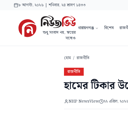
৮ আগস্ট, ২০২৬ | শনিবার, ২৪ শ্রাবণ ১৪৩৩
নারায়ণগঞ্জ
বিশেষ
রাজন
শুধু সংবাদ নয়, স্বপ্নের
সঙ্গেও
হোম
/
রাজনীতি
রাজনীতি
হামের টিকার উদ্য
NHP NewsView
২২ এপ্রিল, ২০২